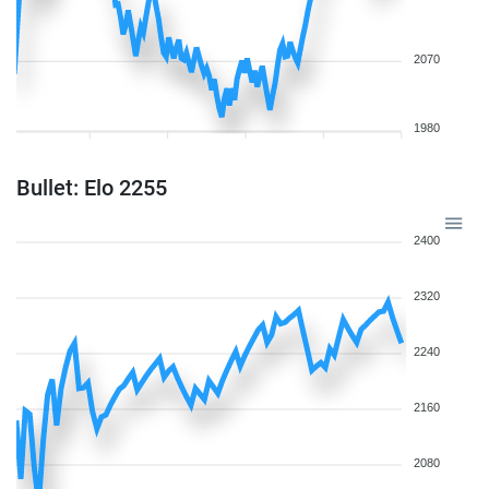
2070
1980
Bullet: Elo 2255
2400
2320
2240
2160
2080