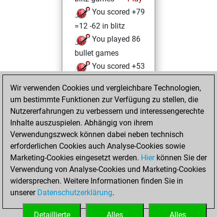
You scored +79
=12 -62 in blitz
You played 86
bullet games
You scored +53
=3 -30 in bullet
Wir verwenden Cookies und vergleichbare Technologien,
um bestimmte Funktionen zur Verfügung zu stellen, die
Samstag,
Nutzererfahrungen zu verbessern und interessengerechte
November 28,
Inhalte auszuspielen. Abhängig von ihrem
2020
Verwendungszweck können dabei neben technisch
You won
erforderlichen Cookies auch Analyse-Cookies sowie
Marketing-Cookies eingesetzt werden.
against Fritz
Fritz
Hier
können Sie der
Verwendung von Analyse-Cookies und Marketing-Cookies
You achieved a
widersprechen. Weitere Informationen finden Sie in
new Elo of 1607
unserer
Datenschutzerklärung
.
You created
your Fritz account
Detaillierte
Alles
Alles