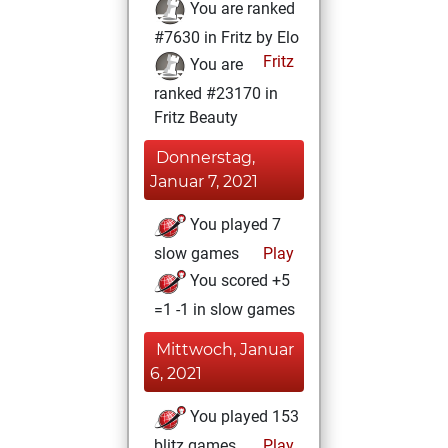
You are ranked
#7630 in Fritz by Elo
Fritz
You are
ranked #23170 in
Fritz Beauty
Donnerstag,
Januar 7, 2021
You played 7
slow games
Play
You scored +5
=1 -1 in slow games
Mittwoch, Januar
6, 2021
You played 153
blitz games
Play