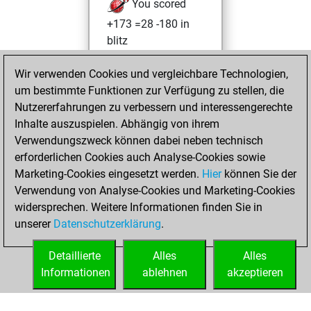
You scored
+173 =28 -180 in
blitz
You played 4
Wir verwenden Cookies und vergleichbare Technologien,
slow games
um bestimmte Funktionen zur Verfügung zu stellen, die
You scored +1
Nutzererfahrungen zu verbessern und interessengerechte
=0 -3 in slow games
Inhalte auszuspielen. Abhängig von ihrem
Verwendungszweck können dabei neben technisch
Sonntag, Juli 19,
erforderlichen Cookies auch Analyse-Cookies sowie
2026
Marketing-Cookies eingesetzt werden.
Hier
können Sie der
Verwendung von Analyse-Cookies und Marketing-Cookies
You played 15
widersprechen. Weitere Informationen finden Sie in
bullet games
Play
unserer
Datenschutzerklärung
.
You scored +3
=1 -11 in bullet
Detaillierte
Alles
Alles
Informationen
ablehnen
akzeptieren