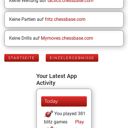
Keine Wertung auf
tactics.chessbase.com
Keine Partien auf
fritz.chessbase.com
Keine Drills auf
Mymoves.chessbase.com
STARTSEITE
EINZELERGEBNISSE
Your Latest App
Activity
Today
You played 381
blitz games
Play