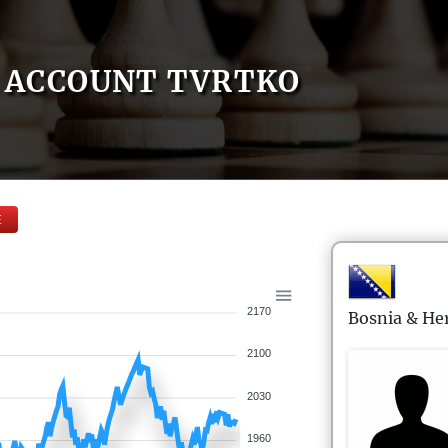
ACCOUNT TVRTKO
E
2170
Bosnia & He
2100
2030
1960