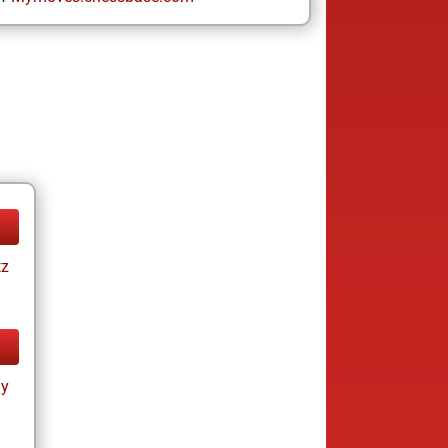
tz
ay