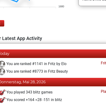
1680
E
 Latest App Activity
Today
Fri
You are ranked #1141 in Fritz by Elo
You are ranked #8773 in Fritz Beauty
Donnerstag, Mai 28, 2026
Pl
You played 343 blitz games
You scored +164 =28 -151 in blitz