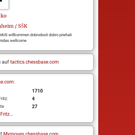
tko
heim / SŠK
S willkommen dobrodosli dobro priehali
enidas wellcome
g auf
tactics.chessbase.com
se.com:
1710
4
ritz:
27
te
ritz...
uf
Mymoves.chessbase.com