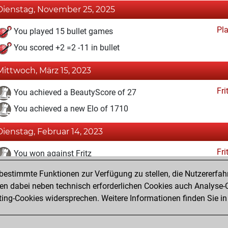
Dienstag, November 25, 2025
Pl
You played 15 bullet games
You scored +2 =2 -11 in bullet
Mittwoch, März 15, 2023
Fri
You achieved a BeautyScore of 27
You achieved a new Elo of 1710
Dienstag, Februar 14, 2023
Fri
You won against Fritz
estimmte Funktionen zur Verfügung zu stellen, die Nutzererfah
Freitag, Februar 10, 2023
 dabei neben technisch erforderlichen Cookies auch Analyse-C
Fri
ng-Cookies widersprechen. Weitere Informationen finden Sie in
You created your Fritz account