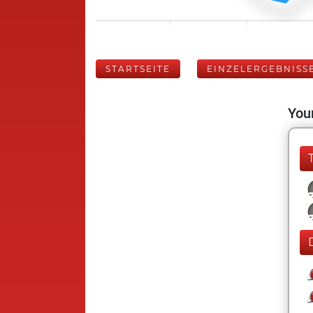
STARTSEITE
EINZELERGEBNISS
Your