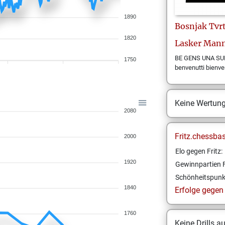
1890
Bosnjak
Tvr
1820
Lasker Mann
BE GENS UNA SUMU
1750
benvenutti bienv
Keine Wertun
2080
Fritz.chessba
2000
Elo gegen Fritz:
1920
Gewinnpartien F
Schönheitspunk
1840
Erfolge gegen F
1760
Keine Drills a