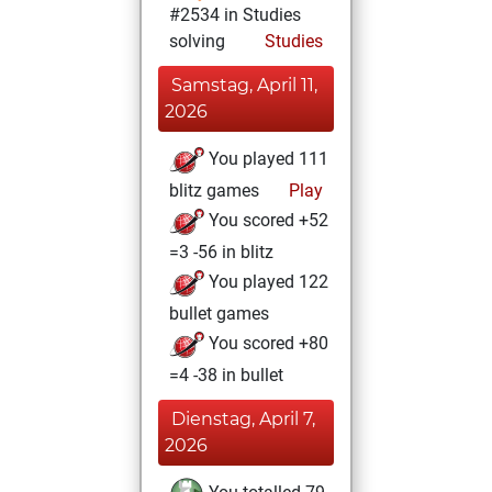
#2534 in Studies
solving
Studies
Samstag, April 11,
2026
You played 111
blitz games
Play
You scored +52
=3 -56 in blitz
You played 122
bullet games
You scored +80
=4 -38 in bullet
Dienstag, April 7,
2026