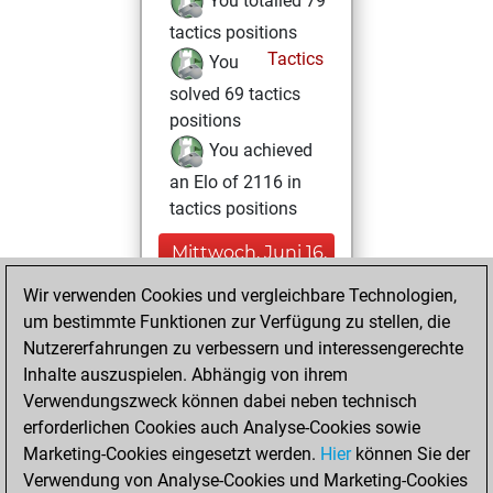
You totalled 79
tactics positions
Tactics
You
solved 69 tactics
positions
You achieved
an Elo of 2116 in
tactics positions
Mittwoch, Juni 16,
2021
Wir verwenden Cookies und vergleichbare Technologien,
um bestimmte Funktionen zur Verfügung zu stellen, die
You played 12
Nutzererfahrungen zu verbessern und interessengerechte
slow games
Play
Inhalte auszuspielen. Abhängig von ihrem
You scored +7
Verwendungszweck können dabei neben technisch
=0 -5 in slow games
erforderlichen Cookies auch Analyse-Cookies sowie
Marketing-Cookies eingesetzt werden.
Hier
können Sie der
Donnerstag, Juni
Verwendung von Analyse-Cookies und Marketing-Cookies
10, 2021