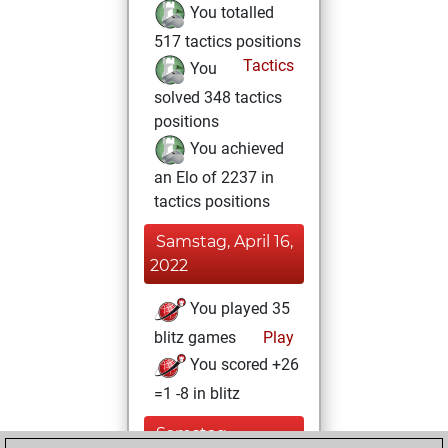
You totalled
517 tactics positions
Tactics
You
solved 348 tactics
positions
You achieved
an Elo of 2237 in
tactics positions
Samstag, April 16,
2022
You played 35
blitz games
Play
You scored +26
=1 -8 in blitz
Samstag,