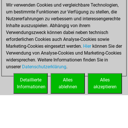
November 28,
Wir verwenden Cookies und vergleichbare Technologien,
2020
um bestimmte Funktionen zur Verfügung zu stellen, die
Nutzererfahrungen zu verbessern und interessengerechte
You won
Inhalte auszuspielen. Abhängig von ihrem
against Fritz
Fritz
Verwendungszweck können dabei neben technisch
You achieved a
erforderlichen Cookies auch Analyse-Cookies sowie
Marketing-Cookies eingesetzt werden.
BeautyScore of 9
Hier
können Sie der
Verwendung von Analyse-Cookies und Marketing-Cookies
You achieved a
widersprechen. Weitere Informationen finden Sie in
new Elo of 1608
unserer
Datenschutzerklärung
.
You created
your Fritz account
Detaillierte
Alles
Alles
Informationen
ablehnen
akzeptieren