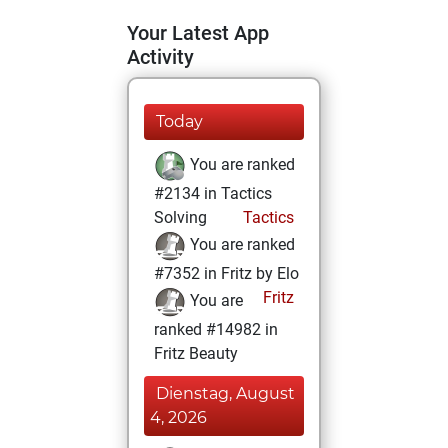
Your Latest App
Activity
Today
You are ranked
#2134 in Tactics
Solving
Tactics
You are ranked
#7352 in Fritz by Elo
Fritz
You are
ranked #14982 in
Fritz Beauty
Dienstag, August
4, 2026