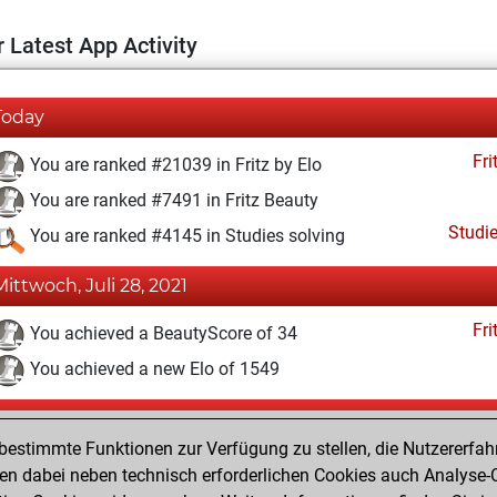
 Latest App Activity
Today
Fri
You are ranked #21039 in Fritz by Elo
You are ranked #7491 in Fritz Beauty
Studi
You are ranked #4145 in Studies solving
Mittwoch, Juli 28, 2021
Fri
You achieved a BeautyScore of 34
You achieved a new Elo of 1549
Sonntag, Juli 25, 2021
estimmte Funktionen zur Verfügung zu stellen, die Nutzererfah
Fri
You created your Fritz account
 dabei neben technisch erforderlichen Cookies auch Analyse-C