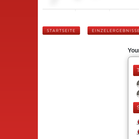
STARTSEITE
EINZELERGEBNISS
Your