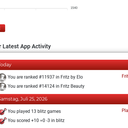
1540
E
 Latest App Activity
Today
Fri
You are ranked #11937 in Fritz by Elo
You are ranked #14124 in Fritz Beauty
Samstag, Juli 25, 2026
Pl
You played 13 blitz games
You scored +10 =0 -3 in blitz