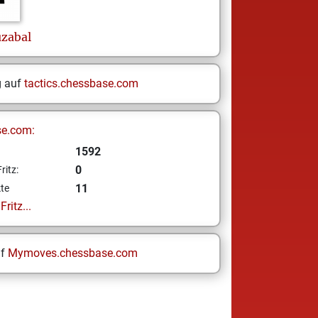
zabal
g auf
tactics.chessbase.com
se.com:
1592
0
ritz:
11
te
ritz...
uf
Mymoves.chessbase.com