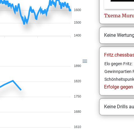
1600
Txema
Muru
1500
Keine Wertun
1400
Fritz.chessba
Elo gegen Fritz:
1890
Gewinnpartien F
Schönheitspunk
1820
Erfolge gegen F
1750
Keine Drills a
1680
1610