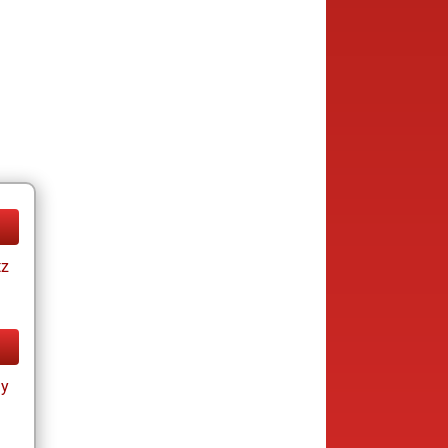
tz
ay