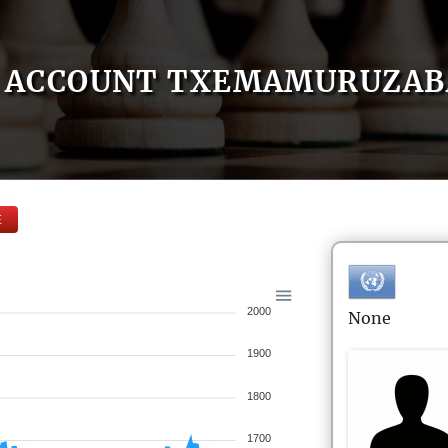
ACCOUNT TXEMAMURUZAB
E
2000
None
1900
1800
1700