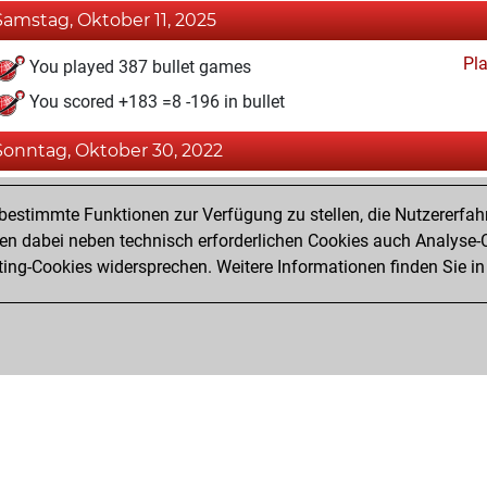
Samstag, Oktober 11, 2025
Pl
You played 387 bullet games
You scored +183 =8 -196 in bullet
Sonntag, Oktober 30, 2022
Fri
You achieved a BeautyScore of 11
estimmte Funktionen zur Verfügung zu stellen, die Nutzererfah
You achieved a new Elo of 1592
 dabei neben technisch erforderlichen Cookies auch Analyse-C
ng-Cookies widersprechen. Weitere Informationen finden Sie in
You created your Fritz account