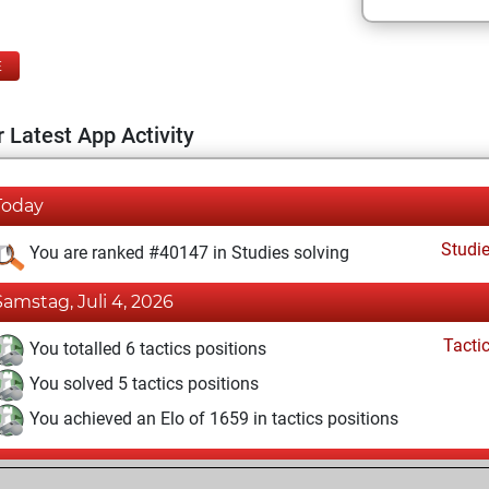
E
 Latest App Activity
Today
Studi
You are ranked #40147 in Studies solving
Samstag, Juli 4, 2026
Tacti
You totalled 6 tactics positions
You solved 5 tactics positions
You achieved an Elo of 1659 in tactics positions
Freitag, Januar 16, 2026