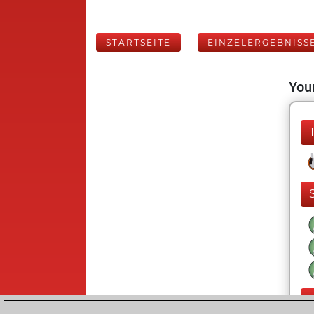
STARTSEITE
EINZELERGEBNISS
Your