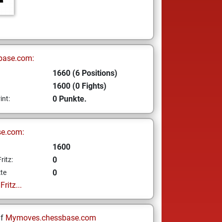
base.com:
1660 (6 Positions)
1600 (0 Fights)
0 Punkte.
int:
se.com:
1600
0
ritz:
0
te
ritz...
uf
Mymoves.chessbase.com