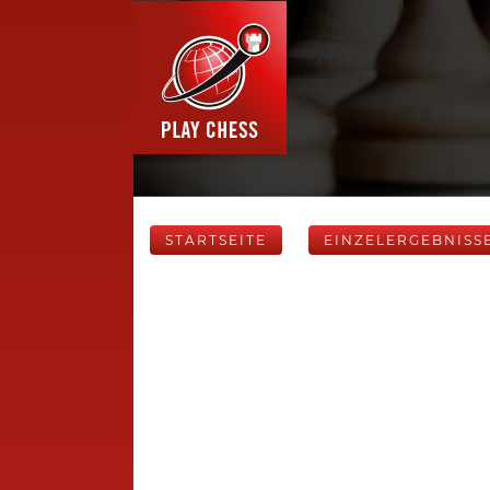
STARTSEITE
EINZELERGEBNISS