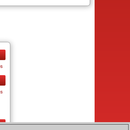
es
cs