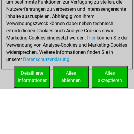
um bestimmte Funktionen zur Verfügung zu stellen, die
Nutzererfahrungen zu verbessern und interessengerechte
You won
Inhalte auszuspielen. Abhängig von ihrem
against Fritz
Fritz
Verwendungszweck können dabei neben technisch
You achieved a
erforderlichen Cookies auch Analyse-Cookies sowie
Marketing-Cookies eingesetzt werden.
BeautyScore of 49
Hier
können Sie der
Verwendung von Analyse-Cookies und Marketing-Cookies
You achieved a
widersprechen. Weitere Informationen finden Sie in
new Elo of 1620
unserer
Datenschutzerklärung
.
You created
your Fritz account
Detaillierte
Alles
Alles
Informationen
ablehnen
akzeptieren