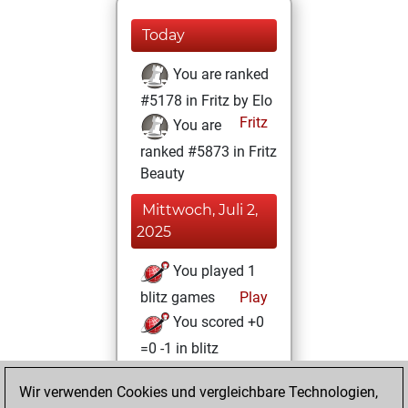
Today
You are ranked
#5178 in Fritz by Elo
Fritz
You are
ranked #5873 in Fritz
Beauty
Mittwoch, Juli 2,
2025
You played 1
blitz games
Play
You scored +0
=0 -1 in blitz
Sonntag, Juni 29,
Wir verwenden Cookies und vergleichbare Technologien,
2025