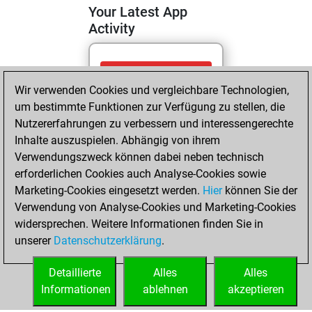
Your Latest App
Activity
Dienstag, Juni 2,
Wir verwenden Cookies und vergleichbare Technologien,
2026
um bestimmte Funktionen zur Verfügung zu stellen, die
You totalled
Nutzererfahrungen zu verbessern und interessengerechte
Inhalte auszuspielen. Abhängig von ihrem
1450 tactics
Verwendungszweck können dabei neben technisch
positions
Tactics
erforderlichen Cookies auch Analyse-Cookies sowie
You solved
Marketing-Cookies eingesetzt werden.
Hier
können Sie der
1081 tactics
Verwendung von Analyse-Cookies und Marketing-Cookies
positions
widersprechen. Weitere Informationen finden Sie in
You achieved
unserer
Datenschutzerklärung
.
an Elo of 2434 in
tactics positions
Detaillierte
Alles
Alles
Informationen
ablehnen
akzeptieren