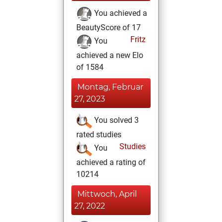
You achieved a
BeautyScore of 17
Fritz
You
achieved a new Elo
of 1584
Montag, Februar
27, 2023
You solved 3
rated studies
Studies
You
achieved a rating of
10214
Mittwoch, April
27, 2022