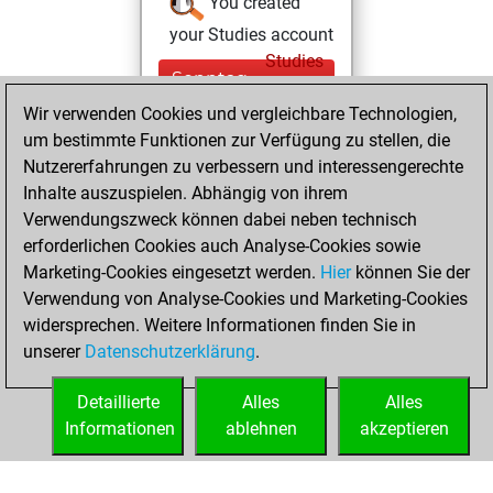
You created
your Studies account
Studies
Sonntag,
Dezember 6, 2020
Wir verwenden Cookies und vergleichbare Technologien,
um bestimmte Funktionen zur Verfügung zu stellen, die
You created
Nutzererfahrungen zu verbessern und interessengerechte
your Fritz account
Inhalte auszuspielen. Abhängig von ihrem
Fritz
Verwendungszweck können dabei neben technisch
Samstag,
erforderlichen Cookies auch Analyse-Cookies sowie
November 16, 2013
Marketing-Cookies eingesetzt werden.
Hier
können Sie der
Verwendung von Analyse-Cookies und Marketing-Cookies
You played 1
widersprechen. Weitere Informationen finden Sie in
bullet games
Play
unserer
Datenschutzerklärung
.
You scored +0
=0 -1 in bullet
Detaillierte
Alles
Alles
Informationen
ablehnen
akzeptieren