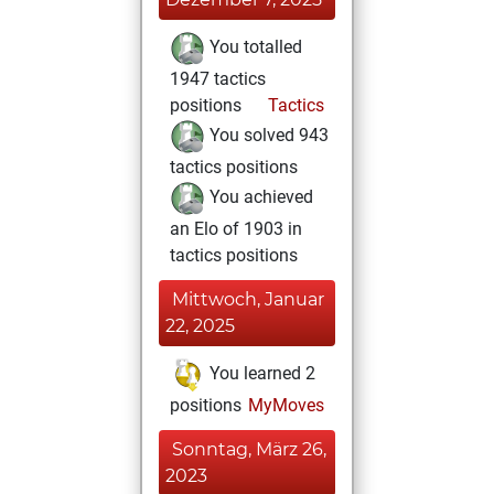
You totalled
1947 tactics
positions
Tactics
You solved 943
tactics positions
You achieved
an Elo of 1903 in
tactics positions
Mittwoch, Januar
22, 2025
You learned 2
positions
MyMoves
Sonntag, März 26,
2023