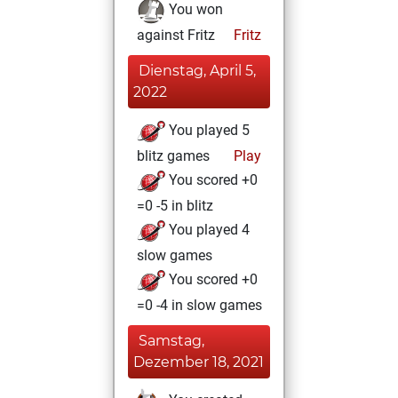
You won
against Fritz
Fritz
Dienstag, April 5,
2022
You played 5
blitz games
Play
You scored +0
=0 -5 in blitz
You played 4
slow games
You scored +0
=0 -4 in slow games
Samstag,
Dezember 18, 2021