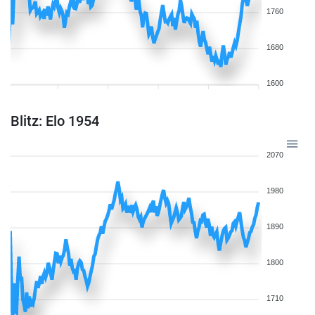
1760
1680
1600
Blitz: Elo 1954
2070
1980
1890
1800
1710