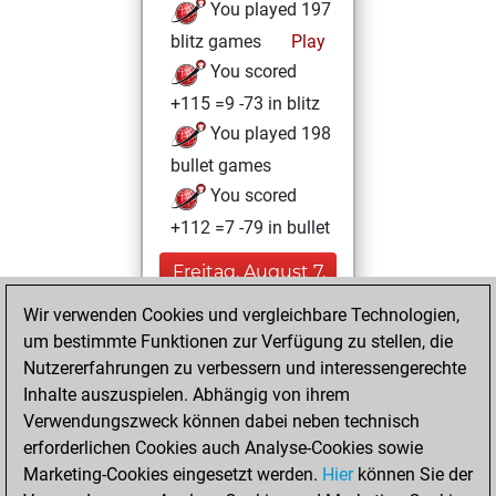
You played 197
blitz games
Play
You scored
+115 =9 -73 in blitz
You played 198
bullet games
You scored
+112 =7 -79 in bullet
Freitag, August 7,
2026
Wir verwenden Cookies und vergleichbare Technologien,
um bestimmte Funktionen zur Verfügung zu stellen, die
You played 5
Nutzererfahrungen zu verbessern und interessengerechte
slow games
Play
Inhalte auszuspielen. Abhängig von ihrem
You scored +4
Verwendungszweck können dabei neben technisch
=0 -1 in slow games
erforderlichen Cookies auch Analyse-Cookies sowie
Marketing-Cookies eingesetzt werden.
Hier
können Sie der
Montag, August