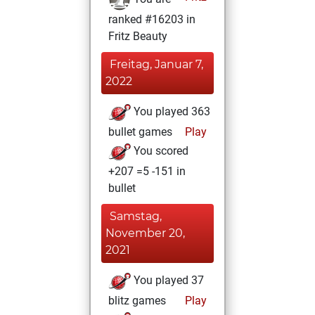
ranked #16203 in
Fritz Beauty
Freitag, Januar 7,
2022
You played 363
bullet games
Play
You scored
+207 =5 -151 in
bullet
Samstag,
November 20,
2021
You played 37
blitz games
Play