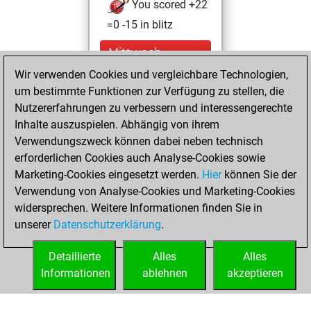
You scored +22
=0 -15 in blitz
Mittwoch,
Dezember 30,
Wir verwenden Cookies und vergleichbare Technologien,
2020
um bestimmte Funktionen zur Verfügung zu stellen, die
Nutzererfahrungen zu verbessern und interessengerechte
You won
Inhalte auszuspielen. Abhängig von ihrem
against Fritz
Fritz
Verwendungszweck können dabei neben technisch
You achieved a
erforderlichen Cookies auch Analyse-Cookies sowie
Marketing-Cookies eingesetzt werden.
BeautyScore of 7
Hier
können Sie der
Verwendung von Analyse-Cookies und Marketing-Cookies
You achieved a
widersprechen. Weitere Informationen finden Sie in
new Elo of 1608
unserer
Datenschutzerklärung
.
You created
your Fritz account
Detaillierte
Alles
Alles
Informationen
ablehnen
akzeptieren