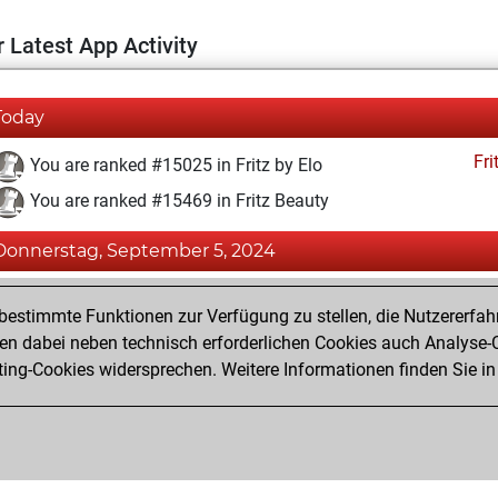
 Latest App Activity
Today
Fri
You are ranked #15025 in Fritz by Elo
You are ranked #15469 in Fritz Beauty
Donnerstag, September 5, 2024
Fri
You achieved a BeautyScore of 9
estimmte Funktionen zur Verfügung zu stellen, die Nutzererfah
You achieved a new Elo of 1588
 dabei neben technisch erforderlichen Cookies auch Analyse-C
ng-Cookies widersprechen. Weitere Informationen finden Sie in
You created your Fritz account