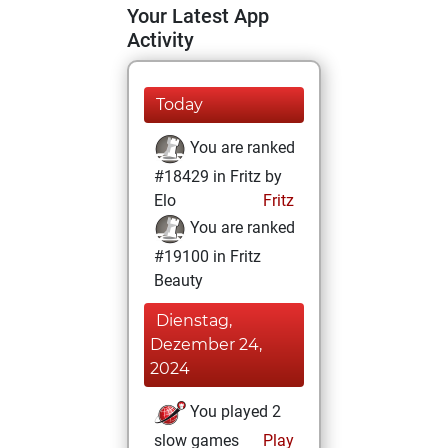
Your Latest App
Activity
Today
You are ranked
#18429 in Fritz by
Elo
Fritz
You are ranked
#19100 in Fritz
Beauty
Dienstag,
Dezember 24,
2024
You played 2
slow games
Play