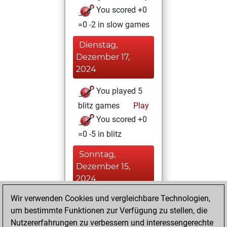
You scored +0
=0 -2 in slow games
Dienstag,
Dezember 17,
2024
You played 5
blitz games
Play
You scored +0
=0 -5 in blitz
Sonntag,
Dezember 15,
2024
Wir verwenden Cookies und vergleichbare Technologien,
You achieved a
um bestimmte Funktionen zur Verfügung zu stellen, die
BeautyScore of 4
Nutzererfahrungen zu verbessern und interessengerechte