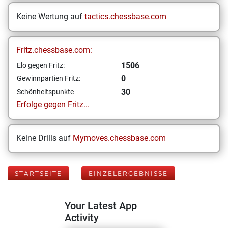
Keine Wertung auf
tactics.chessbase.com
Fritz.chessbase.com:
1506
Elo gegen Fritz:
0
Gewinnpartien Fritz:
30
Schönheitspunkte
Erfolge gegen Fritz...
Keine Drills auf
Mymoves.chessbase.com
STARTSEITE
EINZELERGEBNISSE
Your Latest App
Activity