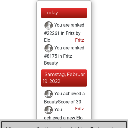
Today
You are ranked
#22261 in Fritz by
Elo
Fritz
You are ranked
#8175 in Fritz
Beauty
Samstag, Februar
19, 2022
You achieved a
BeautyScore of 30
Fritz
You
achieved a new Elo
of 1506