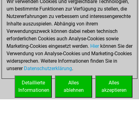
Wir verwenden Cookies und vergleichbare Technologien,
um bestimmte Funktionen zur Verfügung zu stellen, die
Mittwoch,
Nutzererfahrungen zu verbessern und interessengerechte
Februar 16, 2022
Inhalte auszuspielen. Abhängig von ihrem
You created
Verwendungszweck können dabei neben technisch
erforderlichen Cookies auch Analyse-Cookies sowie
your Fritz account
Marketing-Cookies eingesetzt werden.
Fritz
Hier
können Sie der
You
Verwendung von Analyse-Cookies und Marketing-Cookies
played 94 blitz
widersprechen. Weitere Informationen finden Sie in
games
Play
unserer
Datenschutzerklärung
.
You scored +18
=2 -74 in blitz
Detaillierte
Alles
Alles
Informationen
ablehnen
akzeptieren