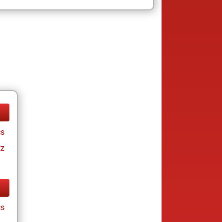
cs
tz
cs