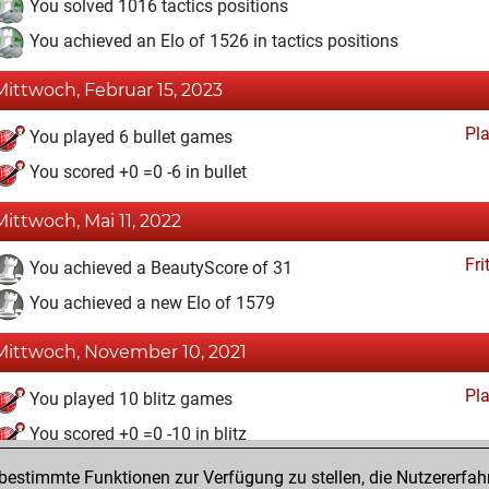
You solved 1016 tactics positions
You achieved an Elo of 1526 in tactics positions
Mittwoch, Februar 15, 2023
Pl
You played 6 bullet games
You scored +0 =0 -6 in bullet
Mittwoch, Mai 11, 2022
Fri
You achieved a BeautyScore of 31
You achieved a new Elo of 1579
Mittwoch, November 10, 2021
Pl
You played 10 blitz games
You scored +0 =0 -10 in blitz
estimmte Funktionen zur Verfügung zu stellen, die Nutzererfah
Mittwoch, Februar 3, 2021