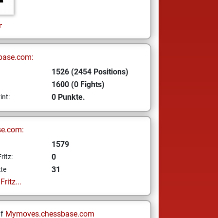
r
base.com:
1526 (2454 Positions)
1600 (0 Fights)
0 Punkte.
int:
se.com:
1579
0
ritz:
31
te
ritz...
uf
Mymoves.chessbase.com