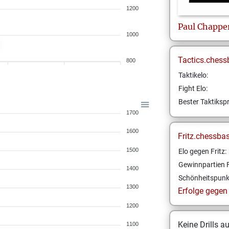
1200
Paul
Chappe
1000
Tactics.chess
800
Taktikelo:
Fight Elo:
Bester Taktikspr
1700
1600
Fritz.chessba
1500
Elo gegen Fritz:
Gewinnpartien F
1400
Schönheitspunk
1300
Erfolge gegen F
1200
Keine Drills a
1100