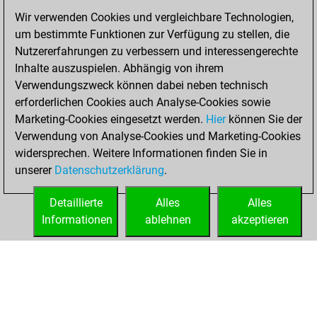
You won
Wir verwenden Cookies und vergleichbare Technologien,
um bestimmte Funktionen zur Verfügung zu stellen, die
against Fritz
Fritz
Nutzererfahrungen zu verbessern und interessengerechte
You achieved a
Inhalte auszuspielen. Abhängig von ihrem
BeautyScore of 3
Verwendungszweck können dabei neben technisch
You achieved a
erforderlichen Cookies auch Analyse-Cookies sowie
new Elo of 1602
Marketing-Cookies eingesetzt werden.
Hier
können Sie der
You created
Verwendung von Analyse-Cookies und Marketing-Cookies
widersprechen. Weitere Informationen finden Sie in
your Fritz account
unserer
Datenschutzerklärung
.
You created
your Studies account
Detaillierte
Alles
Alles
Studies
Informationen
ablehnen
akzeptieren