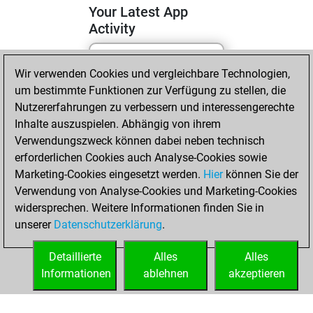
Your Latest App
Activity
Wir verwenden Cookies und vergleichbare Technologien,
Freitag, Mai 8,
um bestimmte Funktionen zur Verfügung zu stellen, die
2026
Nutzererfahrungen zu verbessern und interessengerechte
You totalled 3
Inhalte auszuspielen. Abhängig von ihrem
Verwendungszweck können dabei neben technisch
tactics positions
erforderlichen Cookies auch Analyse-Cookies sowie
Tactics
You
Marketing-Cookies eingesetzt werden.
Hier
können Sie der
solved 1 tactics
Verwendung von Analyse-Cookies und Marketing-Cookies
positions
widersprechen. Weitere Informationen finden Sie in
You achieved
unserer
Datenschutzerklärung
.
an Elo of 1559 in
tactics positions
Detaillierte
Alles
Alles
Informationen
ablehnen
akzeptieren