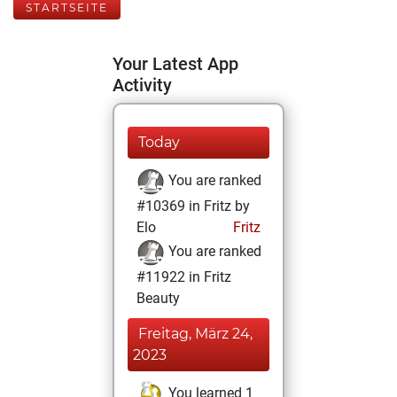
STARTSEITE
Your Latest App
Activity
Today
You are ranked
#10369 in Fritz by
Elo
Fritz
You are ranked
#11922 in Fritz
Beauty
Freitag, März 24,
2023
You learned 1