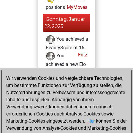
positions
MyMoves
Sonntag, Januar
22, 2023
You achieved a
BeautyScore of 16
Fritz
You
achieved a new Elo
of 1596
Wir verwenden Cookies und vergleichbare Technologien,
Freitag, Januar
um bestimmte Funktionen zur Verfügung zu stellen, die
20, 2023
Nutzererfahrungen zu verbessern und interessengerechte
Inhalte auszuspielen. Abhängig von ihrem
You won
Verwendungszweck können dabei neben technisch
against Fritz
Fritz
erforderlichen Cookies auch Analyse-Cookies sowie
Marketing-Cookies eingesetzt werden.
Hier
können Sie der
Donnerstag,
Verwendung von Analyse-Cookies und Marketing-Cookies
Januar 19, 2023