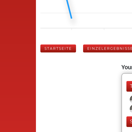
STARTSEITE
EINZELERGEBNISS
Your