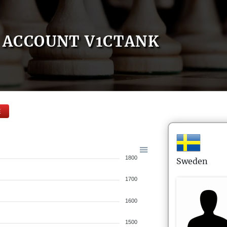
ACCOUNT V1CTANK
E
1800
Sweden
1700
1600
1500