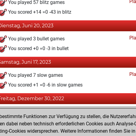
Pl
You played 57 blitz games
You scored +14 =0 -43 in blitz
Dienstag, Juni 20, 2023
Pl
You played 3 bullet games
You scored +0 =0 -3 in bullet
Samstag, Juni 17, 2023
Pl
You played 7 slow games
You scored +1 =0 -6 in slow games
Freitag, Dezember 30, 2022
Fri
You achieved a BeautyScore of 11
estimmte Funktionen zur Verfügung zu stellen, die Nutzererfah
You achieved a new Elo of 1591
 dabei neben technisch erforderlichen Cookies auch Analyse-C
ng-Cookies widersprechen. Weitere Informationen finden Sie in
You created your Fritz account