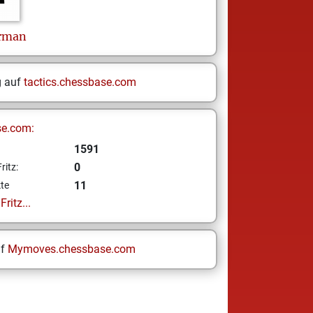
rman
g auf
tactics.chessbase.com
se.com:
1591
0
ritz:
11
te
ritz...
uf
Mymoves.chessbase.com