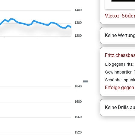
1400
Victor
Söde
1300
Keine Wertun
1200
Fritz.chessba
Elo gegen Fritz:
Gewinnpartien F
Schönheitspunk
1640
Erfolge gegen F
1600
Keine Drills a
1560
1520