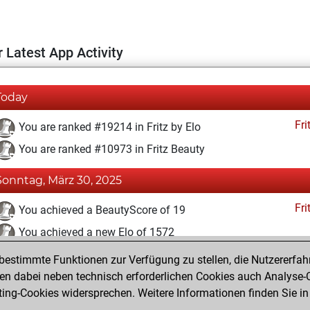
 Latest App Activity
Today
Fri
You are ranked #19214 in Fritz by Elo
You are ranked #10973 in Fritz Beauty
Sonntag, März 30, 2025
Fri
You achieved a BeautyScore of 19
You achieved a new Elo of 1572
estimmte Funktionen zur Verfügung zu stellen, die Nutzererfah
Mittwoch, März 26, 2025
 dabei neben technisch erforderlichen Cookies auch Analyse-C
Fri
ng-Cookies widersprechen. Weitere Informationen finden Sie in
You created your Fritz account