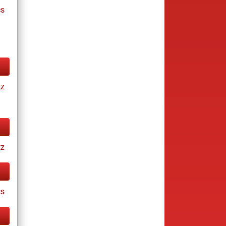
cs
tz
tz
cs