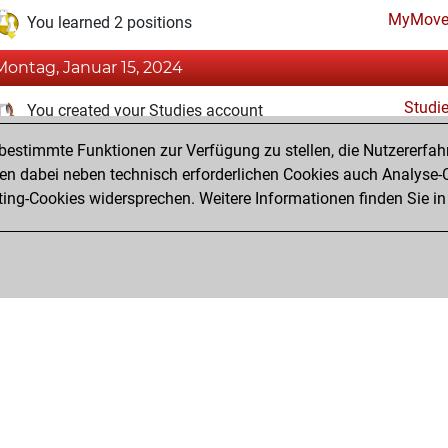
MyMove
You learned 2 positions
Montag, Januar 15, 2024
Studi
You created your Studies account
estimmte Funktionen zur Verfügung zu stellen, die Nutzererfah
Montag, Dezember 18, 2023
 dabei neben technisch erforderlichen Cookies auch Analyse-C
Fri
ng-Cookies widersprechen. Weitere Informationen finden Sie in
You created your Fritz account