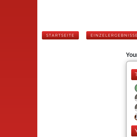
STARTSEITE
EINZELERGEBNISS
Your