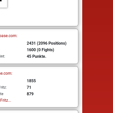
base.com:
2431 (2096 Positions)
1600 (0 Fights)
45 Punkte.
int:
se.com:
1855
71
ritz:
879
te
ritz...