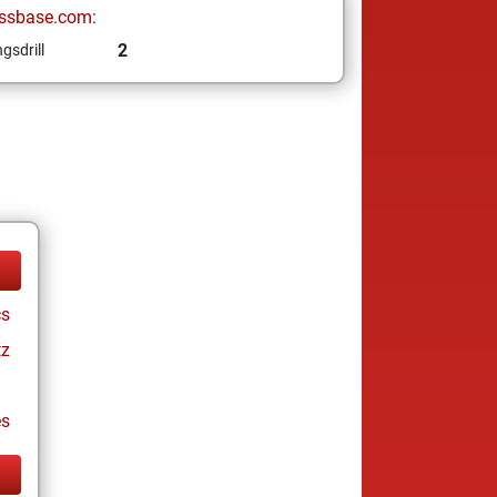
ssbase.com:
2
gsdrill
cs
tz
es