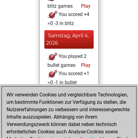
blitz games
Play
You scored +4
=0 -3 in blitz
Samstag, April 4,
2026
You played 2
bullet games
Play
You scored +1
=0 -1 in bullet
Wir verwenden Cookies und vergleichbare Technologien,
Dienstag, Juli 1,
um bestimmte Funktionen zur Verfügung zu stellen, die
2025
Nutzererfahrungen zu verbessern und interessengerechte
You totalled 56
Inhalte auszuspielen. Abhängig von ihrem
Verwendungszweck können dabei neben technisch
tactics positions
erforderlichen Cookies auch Analyse-Cookies sowie
Tactics
You