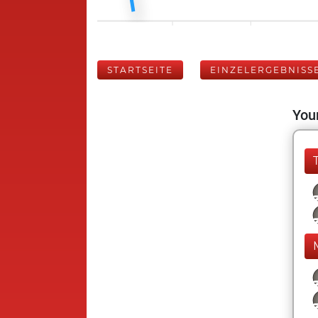
STARTSEITE
EINZELERGEBNISS
Your