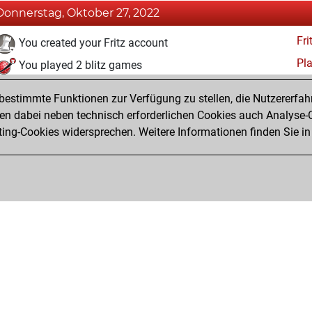
Donnerstag, Oktober 27, 2022
Fri
You created your Fritz account
Pl
You played 2 blitz games
You scored +0 =0 -2 in blitz
estimmte Funktionen zur Verfügung zu stellen, die Nutzererfah
You played 1 bullet games
 dabei neben technisch erforderlichen Cookies auch Analyse-C
ng-Cookies widersprechen. Weitere Informationen finden Sie in
You scored +0 =0 -1 in bullet