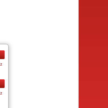
tz
tz