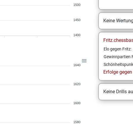
1500
Keine Wertun
1450
1400
Fritz.chessba
Elo gegen Fritz:
Gewinnpartien F
Schönheitspunk
1640
Erfolge gegen F
1620
Keine Drills a
1600
1580