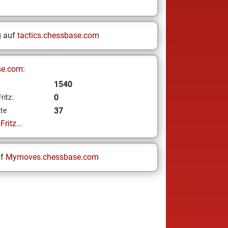
g auf
tactics.chessbase.com
se.com:
1540
0
ritz:
37
te
ritz...
uf
Mymoves.chessbase.com