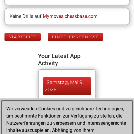
Keine Drills auf
Mymoves.chessbase.com
STARTSEITE
EINZELERGEBNISSE
Your Latest App
Activity
Samstag, Mai 9,
2026
You played 221
Wir verwenden Cookies und vergleichbare Technologien,
bullet games
Play
um bestimmte Funktionen zur Verfügung zu stellen, die
You scored
Nutzererfahrungen zu verbessern und interessengerechte
+163 =9 -49 in bullet
Inhalte auszuspielen. Abhängig von ihrem