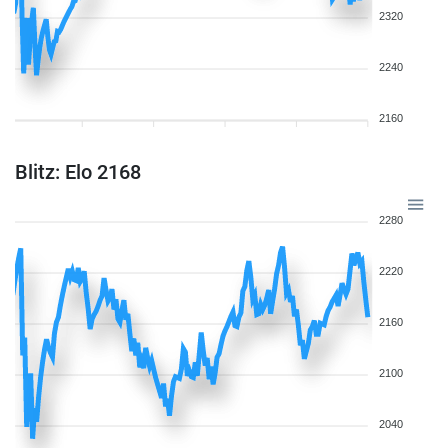
2320
2240
2160
Blitz: Elo 2168
2280
2220
2160
2100
2040