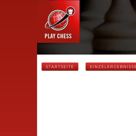
STARTSEITE
EINZELERGEBNISS