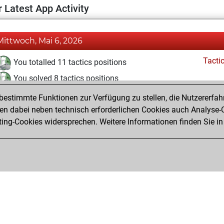
 Latest App Activity
Mittwoch, Mai 6, 2026
Tacti
You totalled 11 tactics positions
You solved 8 tactics positions
You achieved an Elo of 1690 in tactics positions
estimmte Funktionen zur Verfügung zu stellen, die Nutzererfah
 dabei neben technisch erforderlichen Cookies auch Analyse-C
ng-Cookies widersprechen. Weitere Informationen finden Sie in