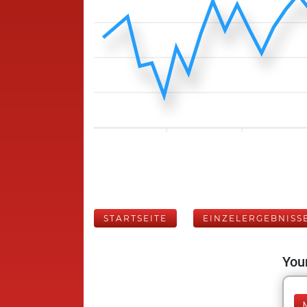
STARTSEITE
EINZELERGEBNISS
Your