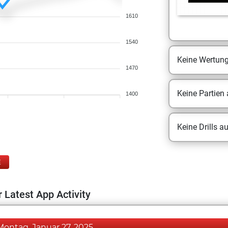
1610
1540
Keine Wertun
1470
Keine Partien
1400
Keine Drills a
E
 Latest App Activity
Montag, Januar 27, 2025