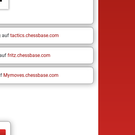
g auf
tactics.chessbase.com
 auf
fritz.chessbase.com
uf
Mymoves.chessbase.com