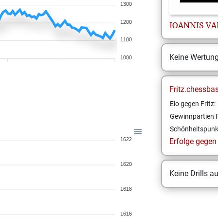
1300
1200
IOANNIS
VA
1100
Keine Wertun
1000
Fritz.chessba
Elo gegen Fritz:
Gewinnpartien F
Schönheitspunk
1622
Erfolge gegen F
1620
Keine Drills a
1618
1616