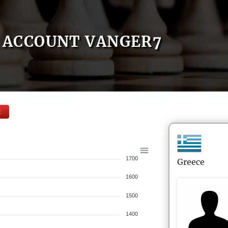
ACCOUNT VANGER7
E
1700
Greece
1600
1500
1400