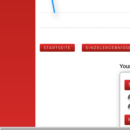
STARTSEITE
EINZELERGEBNISS
Your