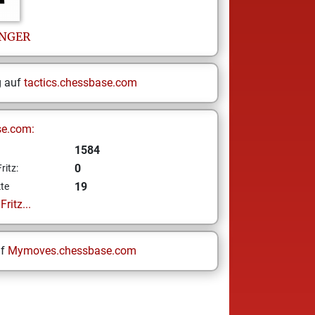
NGER
g auf
tactics.chessbase.com
se.com:
1584
0
ritz:
19
te
ritz...
uf
Mymoves.chessbase.com