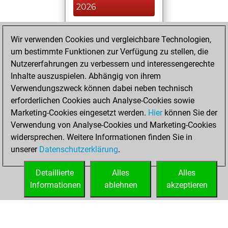
2026
You played 8
Wir verwenden Cookies und vergleichbare Technologien,
blitz games
Play
um bestimmte Funktionen zur Verfügung zu stellen, die
You scored +1
Nutzererfahrungen zu verbessern und interessengerechte
=0 -7 in blitz
Inhalte auszuspielen. Abhängig von ihrem
Verwendungszweck können dabei neben technisch
Montag, Juni 8,
erforderlichen Cookies auch Analyse-Cookies sowie
2026
Marketing-Cookies eingesetzt werden.
Hier
können Sie der
Verwendung von Analyse-Cookies und Marketing-Cookies
You played 4
widersprechen. Weitere Informationen finden Sie in
slow games
Play
unserer
Datenschutzerklärung
.
You scored +1
=0 -3 in slow games
Detaillierte
Alles
Alles
Informationen
ablehnen
akzeptieren