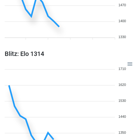
1470
1400
1330
Blitz: Elo 1314
1710
1620
1530
1440
1350