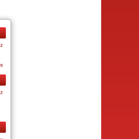
tz
es
tz