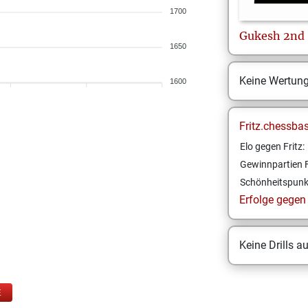
1700
Gukesh
2nd
1650
Keine Wertun
1600
Fritz.chessba
Elo gegen Fritz:
Gewinnpartien F
Schönheitspunk
Erfolge gegen F
Keine Drills a
E