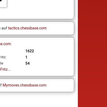
g auf
tactics.chessbase.com
se.com:
1622
1
ritz:
54
te
ritz...
uf
Mymoves.chessbase.com