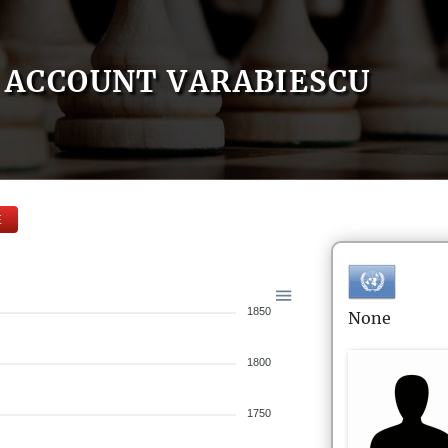
ACCOUNT VARABIESCU
E
1850
None
1800
1750