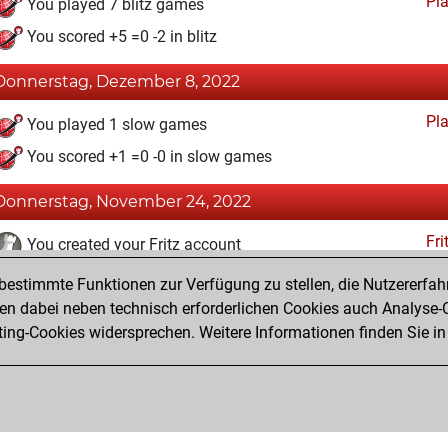
Pl
You played 7 blitz games
You scored +5 =0 -2 in blitz
Donnerstag, Dezember 8, 2022
Pl
You played 1 slow games
You scored +1 =0 -0 in slow games
Donnerstag, November 24, 2022
Fri
You created your Fritz account
estimmte Funktionen zur Verfügung zu stellen, die Nutzererfah
Dienstag, Dezember 14, 2021
 dabei neben technisch erforderlichen Cookies auch Analyse-C
Studi
ng-Cookies widersprechen. Weitere Informationen finden Sie in
You created your Studies account