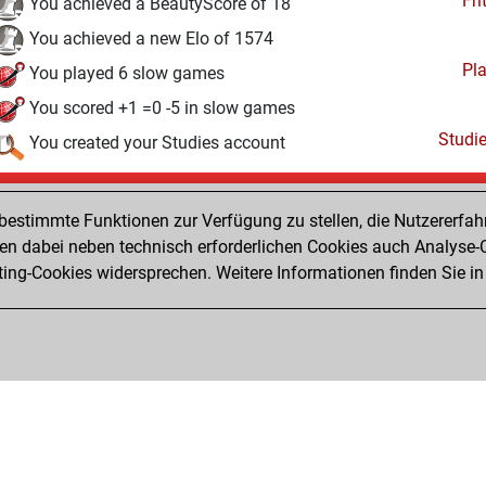
Fri
You achieved a BeautyScore of 18
You achieved a new Elo of 1574
Pl
You played 6 slow games
You scored +1 =0 -5 in slow games
Studi
You created your Studies account
Donnerstag, Dezember 17, 2020
estimmte Funktionen zur Verfügung zu stellen, die Nutzererfah
Fri
You created your Fritz account
 dabei neben technisch erforderlichen Cookies auch Analyse-C
MyMove
ng-Cookies widersprechen. Weitere Informationen finden Sie in
You learned 3 positions