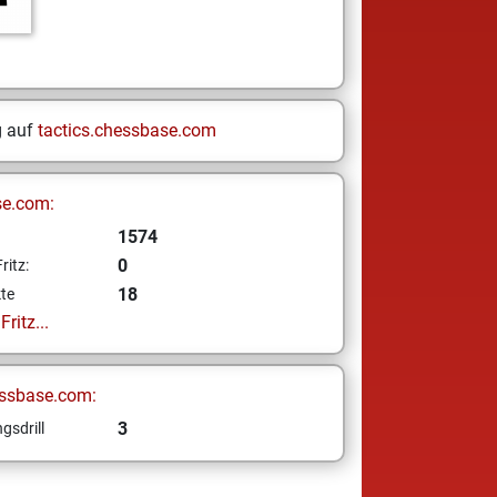
g auf
tactics.chessbase.com
se.com:
1574
0
ritz:
18
te
ritz...
ssbase.com:
3
gsdrill