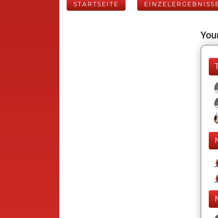
STARTSEITE
EINZELERGEBNISS
Your