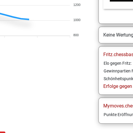
1200
1000
Keine Wertun
800
Fritz.chessba
Elo gegen Fritz:
Gewinnpartien F
Schönheitspunk
Erfolge gegen F
Mymoves.che
Punkte Eröffnun