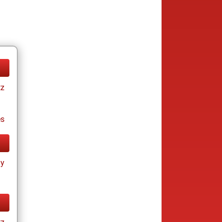
tz
es
ay