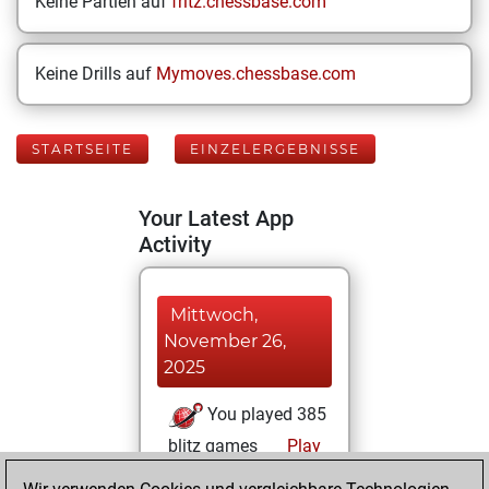
Keine Partien auf
fritz.chessbase.com
Keine Drills auf
Mymoves.chessbase.com
STARTSEITE
EINZELERGEBNISSE
Your Latest App
Activity
Mittwoch,
November 26,
2025
You played 385
blitz games
Play
You scored