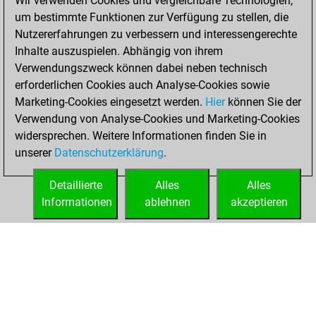
Wir verwenden Cookies und vergleichbare Technologien,
+206 =17 -162 in
um bestimmte Funktionen zur Verfügung zu stellen, die
blitz
Nutzererfahrungen zu verbessern und interessengerechte
Inhalte auszuspielen. Abhängig von ihrem
Freitag,
Verwendungszweck können dabei neben technisch
November 14,
erforderlichen Cookies auch Analyse-Cookies sowie
2025
Marketing-Cookies eingesetzt werden.
Hier
können Sie der
Verwendung von Analyse-Cookies und Marketing-Cookies
You played 15
widersprechen. Weitere Informationen finden Sie in
bullet games
Play
unserer
Datenschutzerklärung
.
You scored +5
=0 -10 in bullet
Detaillierte
Alles
Alles
Informationen
ablehnen
akzeptieren