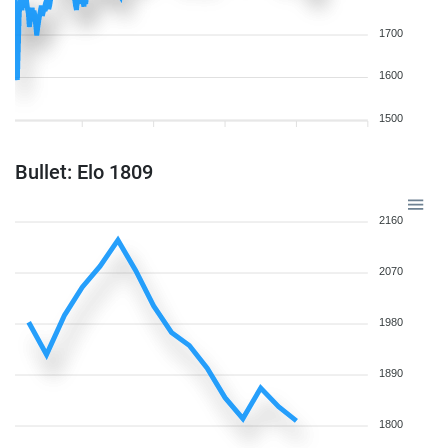
1700
1600
1500
Bullet: Elo 1809
2160
2070
1980
1890
1800