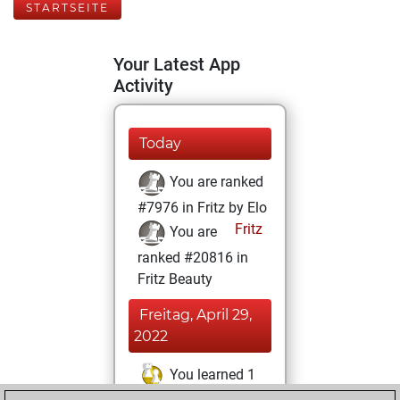
STARTSEITE
Your Latest App
Activity
Today
You are ranked
#7976 in Fritz by Elo
Fritz
You are
ranked #20816 in
Fritz Beauty
Freitag, April 29,
2022
You learned 1