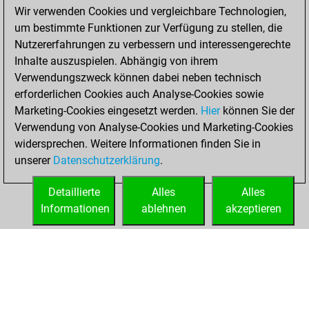
positions
MyMoves
Wir verwenden Cookies und vergleichbare Technologien,
um bestimmte Funktionen zur Verfügung zu stellen, die
Mittwoch,
Nutzererfahrungen zu verbessern und interessengerechte
Oktober 27, 2021
Inhalte auszuspielen. Abhängig von ihrem
You achieved a
Verwendungszweck können dabei neben technisch
erforderlichen Cookies auch Analyse-Cookies sowie
BeautyScore of 2
Marketing-Cookies eingesetzt werden.
Fritz
Hier
können Sie der
You
Verwendung von Analyse-Cookies und Marketing-Cookies
achieved a new Elo
widersprechen. Weitere Informationen finden Sie in
of 1606
unserer
Datenschutzerklärung
.
You created
your Fritz account
Detaillierte
Alles
Alles
Informationen
ablehnen
akzeptieren