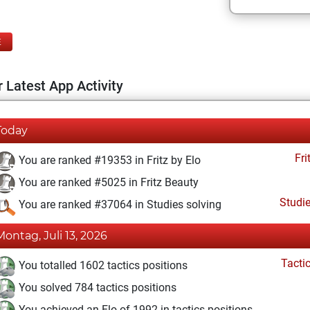
E
 Latest App Activity
Today
Fri
You are ranked #19353 in Fritz by Elo
You are ranked #5025 in Fritz Beauty
Studi
You are ranked #37064 in Studies solving
Montag, Juli 13, 2026
Tacti
You totalled 1602 tactics positions
You solved 784 tactics positions
You achieved an Elo of 1992 in tactics positions