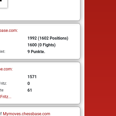
base.com:
1992 (1602 Positions)
1600 (0 Fights)
9 Punkte.
int:
se.com:
1571
0
ritz:
61
te
ritz...
uf
Mymoves.chessbase.com