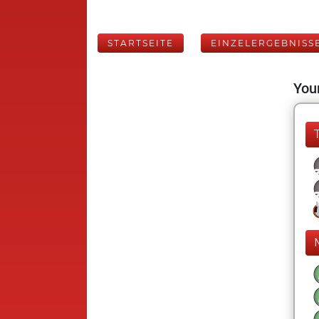
STARTSEITE
EINZELERGEBNISS
Your