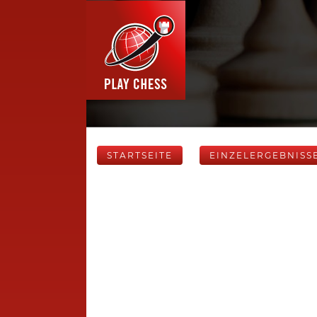
STARTSEITE
EINZELERGEBNISS