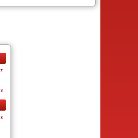
tz
es
cs