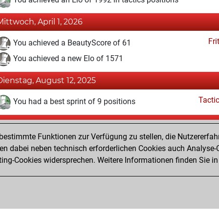
Mittwoch, April 1, 2026
Fri
You achieved a BeautyScore of 61
You achieved a new Elo of 1571
Dienstag, August 12, 2025
Tacti
You had a best sprint of 9 positions
Dienstag, Juli 22, 2025
estimmte Funktionen zur Verfügung zu stellen, die Nutzererfah
Fri
You created your Fritz account
 dabei neben technisch erforderlichen Cookies auch Analyse-C
Studi
ng-Cookies widersprechen. Weitere Informationen finden Sie in
You created your Studies account