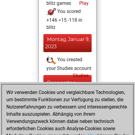
blitz games
Play
You scored
+146 =15 -118 in
blitz
Montag, Januar 9,
2023
You created
your Studies account
Studies
Donnerstag,
Februar 4, 2021
Wir verwenden Cookies und vergleichbare Technologien,
um bestimmte Funktionen zur Verfügung zu stellen, die
You played 29
Nutzererfahrungen zu verbessern und interessengerechte
bullet games
Play
Inhalte auszuspielen. Abhängig von ihrem
You scored +18
Verwendungszweck können dabei neben technisch
erforderlichen Cookies auch Analyse-Cookies sowie
=0 -11 in bullet