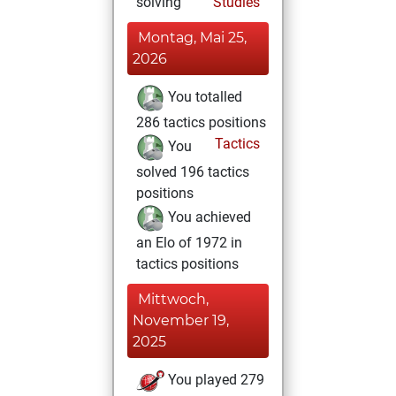
solving
Studies
Montag, Mai 25,
2026
You totalled
286 tactics positions
Tactics
You
solved 196 tactics
positions
You achieved
an Elo of 1972 in
tactics positions
Mittwoch,
November 19,
2025
You played 279