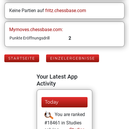
Keine Partien auf
fritz.chessbase.com
Mymoves.chessbase.com:
2
Punkte Eröffnungsdrill
STARTSEITE
EINZELERGEBNISSE
Your Latest App
Activity
Today
You are ranked
#18461 in Studies