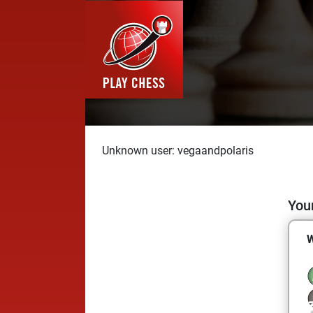
Unknown user: vegaandpolaris
Your
W