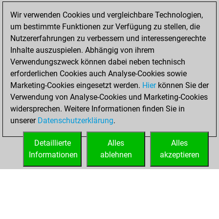
September 21,
Wir verwenden Cookies und vergleichbare Technologien,
2024
um bestimmte Funktionen zur Verfügung zu stellen, die
Nutzererfahrungen zu verbessern und interessengerechte
You won
Inhalte auszuspielen. Abhängig von ihrem
against Fritz
Fritz
Verwendungszweck können dabei neben technisch
You achieved a
erforderlichen Cookies auch Analyse-Cookies sowie
Marketing-Cookies eingesetzt werden.
BeautyScore of 341
Hier
können Sie der
Verwendung von Analyse-Cookies und Marketing-Cookies
You achieved a
widersprechen. Weitere Informationen finden Sie in
new Elo of 1691
unserer
Datenschutzerklärung
.
You created
your Fritz account
Detaillierte
Alles
Alles
Informationen
ablehnen
akzeptieren