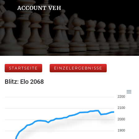
ACCOUNT VEH
STARTSEITE
EINZELERGEBNISSE
Blitz: Elo 2068
2200
2100
2000
1900