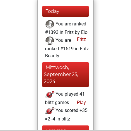
Today
You are ranked
#1393 in Fritz by Elo
Fritz
You are
ranked #1519 in Fritz
Beauty
Mittwoch,
September 25,
2024
You played 41
blitz games
Play
You scored +35
=2 -4 in blitz
Samstag,