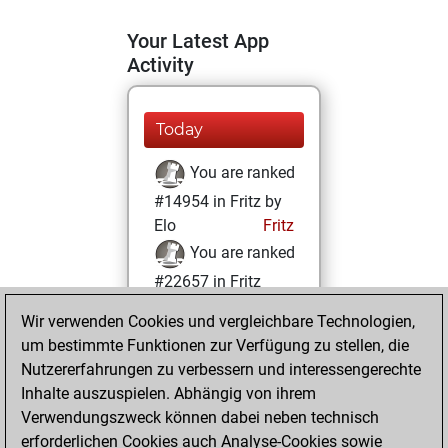
Your Latest App
Activity
Today
You are ranked
#14954 in Fritz by
Elo
Fritz
You are ranked
#22657 in Fritz
Beauty
Wir verwenden Cookies und vergleichbare Technologien,
um bestimmte Funktionen zur Verfügung zu stellen, die
Sonntag,
Nutzererfahrungen zu verbessern und interessengerechte
Oktober 29, 2023
Inhalte auszuspielen. Abhängig von ihrem
You achieved a
Verwendungszweck können dabei neben technisch
erforderlichen Cookies auch Analyse-Cookies sowie
BeautyScore of 1