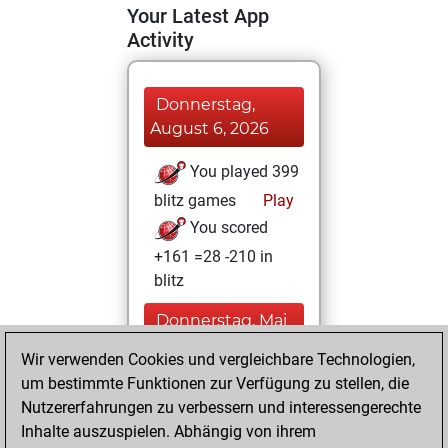
Your Latest App
Activity
Donnerstag,
August 6, 2026
You played 399
blitz games
Play
You scored
+161 =28 -210 in
blitz
Donnerstag, Mai
19, 2022
Wir verwenden Cookies und vergleichbare Technologien,
um bestimmte Funktionen zur Verfügung zu stellen, die
You played 1
Nutzererfahrungen zu verbessern und interessengerechte
slow games
Play
Inhalte auszuspielen. Abhängig von ihrem
You scored +0