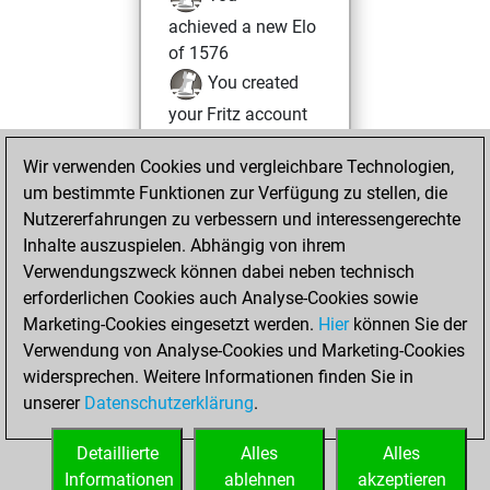
achieved a new Elo
of 1576
You created
your Fritz account
Dienstag, Juni 11,
Wir verwenden Cookies und vergleichbare Technologien,
2024
um bestimmte Funktionen zur Verfügung zu stellen, die
Nutzererfahrungen zu verbessern und interessengerechte
You played 3
Inhalte auszuspielen. Abhängig von ihrem
bullet games
Play
Verwendungszweck können dabei neben technisch
You scored +0
erforderlichen Cookies auch Analyse-Cookies sowie
Marketing-Cookies eingesetzt werden.
=0 -3 in bullet
Hier
können Sie der
Verwendung von Analyse-Cookies und Marketing-Cookies
You played 1
widersprechen. Weitere Informationen finden Sie in
slow games
unserer
Datenschutzerklärung
.
You scored +0
=0 -1 in slow games
Detaillierte
Alles
Alles
Informationen
ablehnen
akzeptieren