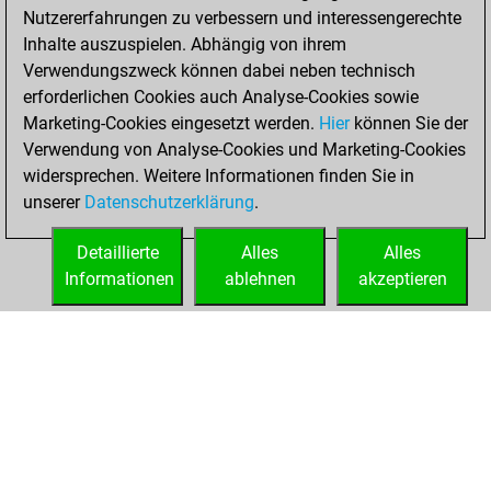
Nutzererfahrungen zu verbessern und interessengerechte
BeautyScore of 7
Inhalte auszuspielen. Abhängig von ihrem
You achieved a
Verwendungszweck können dabei neben technisch
new Elo of 1614
erforderlichen Cookies auch Analyse-Cookies sowie
Marketing-Cookies eingesetzt werden.
Hier
können Sie der
Sonntag,
Verwendung von Analyse-Cookies und Marketing-Cookies
Dezember 4, 2022
widersprechen. Weitere Informationen finden Sie in
unserer
Datenschutzerklärung
.
You created
your Fritz account
Detaillierte
Alles
Alles
Fritz
Informationen
ablehnen
akzeptieren