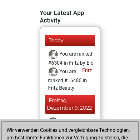
Your Latest App
Activity
Today
You are ranked
#6304 in Fritz by Elo
Fritz
You are
ranked #16480 in
Fritz Beauty
Freitag,
Dezember 9, 2022
You won
Wir verwenden Cookies und vergleichbare Technologien,
against Fritz
Fritz
um bestimmte Funktionen zur Verfügung zu stellen, die
You achieved a