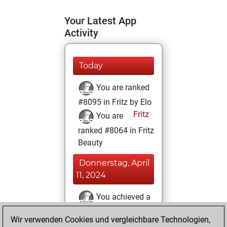
Your Latest App
Activity
Today
You are ranked
#8095 in Fritz by Elo
Fritz
You are
ranked #8064 in Fritz
Beauty
Donnerstag, April
11, 2024
You achieved a
BeautyScore of 31
Wir verwenden Cookies und vergleichbare Technologien,
Fritz
You