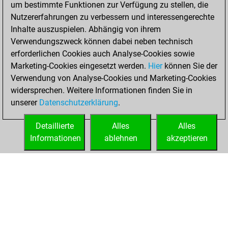
um bestimmte Funktionen zur Verfügung zu stellen, die
achieved a new Elo
Nutzererfahrungen zu verbessern und interessengerechte
of 1606
Inhalte auszuspielen. Abhängig von ihrem
Verwendungszweck können dabei neben technisch
Dienstag, April 9,
erforderlichen Cookies auch Analyse-Cookies sowie
2024
Marketing-Cookies eingesetzt werden.
Hier
können Sie der
Verwendung von Analyse-Cookies und Marketing-Cookies
You won
widersprechen. Weitere Informationen finden Sie in
against Fritz
Fritz
unserer
Datenschutzerklärung
.
You created
your Fritz account
Detaillierte
Alles
Alles
Informationen
ablehnen
akzeptieren