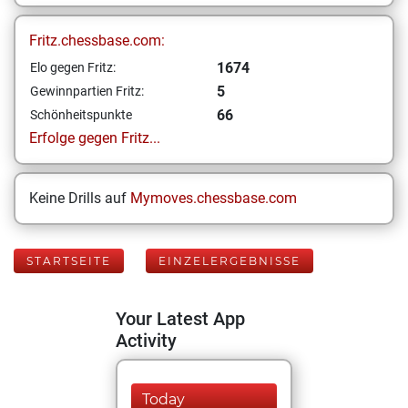
Fritz.chessbase.com:
1674
Elo gegen Fritz:
5
Gewinnpartien Fritz:
66
Schönheitspunkte
Erfolge gegen Fritz...
Keine Drills auf
Mymoves.chessbase.com
STARTSEITE
EINZELERGEBNISSE
Your Latest App
Activity
Today