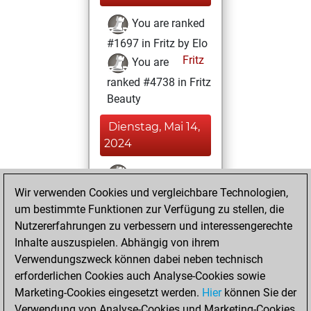
You are ranked
#1697 in Fritz by Elo
Fritz
You are
ranked #4738 in Fritz
Beauty
Dienstag, Mai 14,
2024
You won
Wir verwenden Cookies und vergleichbare Technologien,
against Fritz
Fritz
um bestimmte Funktionen zur Verfügung zu stellen, die
You achieved a
Nutzererfahrungen zu verbessern und interessengerechte
BeautyScore of 66
Inhalte auszuspielen. Abhängig von ihrem
You achieved a
Verwendungszweck können dabei neben technisch
new Elo of 1674
erforderlichen Cookies auch Analyse-Cookies sowie
Marketing-Cookies eingesetzt werden.
Hier
können Sie der
Dienstag, Januar
Verwendung von Analyse-Cookies und Marketing-Cookies