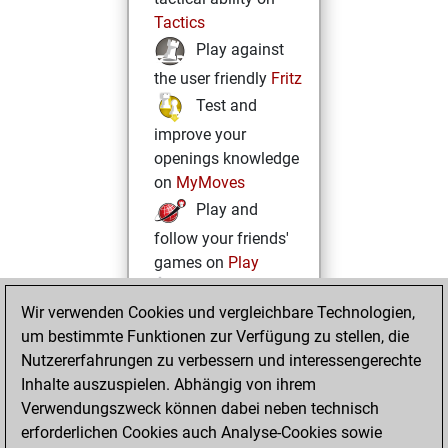
Tactics
Play against
the user friendly
Fritz
Test and
improve your
openings knowledge
on
MyMoves
Play and
follow your friends'
games on
Play
Solve some
Wir verwenden Cookies und vergleichbare Technologien,
beautiful and
um bestimmte Funktionen zur Verfügung zu stellen, die
challenging Studies
Nutzererfahrungen zu verbessern und interessengerechte
on
Studies
Inhalte auszuspielen. Abhängig von ihrem
Verwendungszweck können dabei neben technisch
erforderlichen Cookies auch Analyse-Cookies sowie