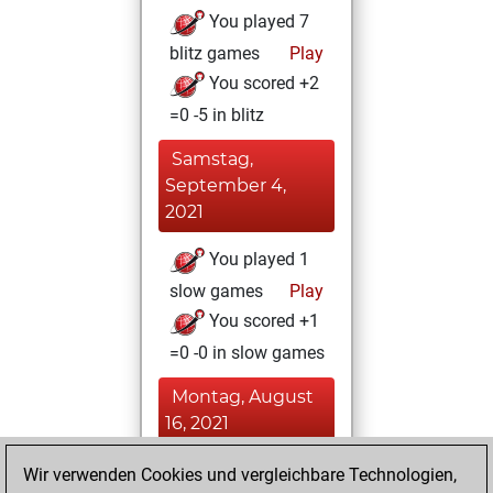
You played 7
blitz games
Play
You scored +2
=0 -5 in blitz
Samstag,
September 4,
2021
You played 1
slow games
Play
You scored +1
=0 -0 in slow games
Montag, August
16, 2021
You won
Wir verwenden Cookies und vergleichbare Technologien,