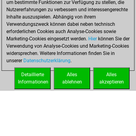
um bestimmte Funktionen zur Verfügung zu stellen, die
against Fritz
Fritz
Nutzererfahrungen zu verbessern und interessengerechte
You achieved a
Inhalte auszuspielen. Abhängig von ihrem
BeautyScore of 6
Verwendungszweck können dabei neben technisch
You achieved a
erforderlichen Cookies auch Analyse-Cookies sowie
new Elo of 1625
Marketing-Cookies eingesetzt werden.
Hier
können Sie der
You created
Verwendung von Analyse-Cookies und Marketing-Cookies
widersprechen. Weitere Informationen finden Sie in
your Fritz account
unserer
Datenschutzerklärung
.
You created
your Studies account
Detaillierte
Alles
Alles
Studies
Informationen
ablehnen
akzeptieren