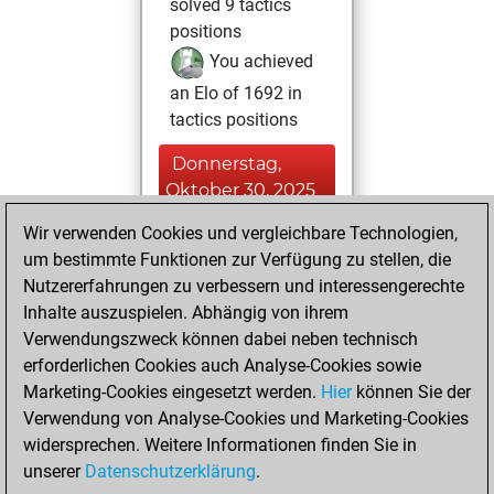
solved 9 tactics
positions
You achieved
an Elo of 1692 in
tactics positions
Donnerstag,
Oktober 30, 2025
Wir verwenden Cookies und vergleichbare Technologien,
You achieved a
um bestimmte Funktionen zur Verfügung zu stellen, die
new Elo of 1590
Nutzererfahrungen zu verbessern und interessengerechte
Fritz
You
Inhalte auszuspielen. Abhängig von ihrem
created your Fritz
Verwendungszweck können dabei neben technisch
account
erforderlichen Cookies auch Analyse-Cookies sowie
Marketing-Cookies eingesetzt werden.
Hier
können Sie der
Freitag, August 1,
Verwendung von Analyse-Cookies und Marketing-Cookies
2025
widersprechen. Weitere Informationen finden Sie in
unserer
Datenschutzerklärung
.
You created