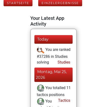
STARTSEITE
EINZELERGEBNISSE
Your Latest App
Activity
Today
You are ranked
#37286 in Studies
solving
Studies
Montag, Mai 25,
2026
You totalled 11
tactics positions
Tactics
You