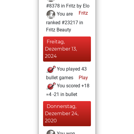
#8378 in Fritz by Elo
Fritz
You are
ranked #23217 in
Fritz Beauty
Freitag,
Dezember 13,
2024
You played 43
bullet games
Play
You scored +18
=4 -21 in bullet
Donnerstag,
Dezember 24,
2020
You won