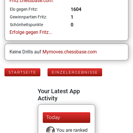
Fritz.chessbase.com:
1604
Elo gegen Fritz:
1
Gewinnpartien Fritz:
0
Schönheitspunkte
Erfolge gegen Fritz...
Keine Drills auf
Mymoves.chessbase.com
STARTSEITE
EINZELERGEBNISSE
Your Latest App
Activity
Today
You are ranked