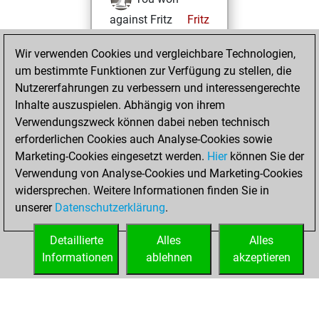
against Fritz
Fritz
You achieved a
Wir verwenden Cookies und vergleichbare Technologien,
new Elo of 1604
um bestimmte Funktionen zur Verfügung zu stellen, die
You created
Nutzererfahrungen zu verbessern und interessengerechte
your Fritz account
Inhalte auszuspielen. Abhängig von ihrem
Verwendungszweck können dabei neben technisch
Dienstag,
erforderlichen Cookies auch Analyse-Cookies sowie
Februar 13, 2018
Marketing-Cookies eingesetzt werden.
Hier
können Sie der
Verwendung von Analyse-Cookies und Marketing-Cookies
You played 6
widersprechen. Weitere Informationen finden Sie in
blitz games
Play
unserer
Datenschutzerklärung
.
You scored +3
=1 -2 in blitz
Detaillierte
Alles
Alles
Informationen
ablehnen
akzeptieren