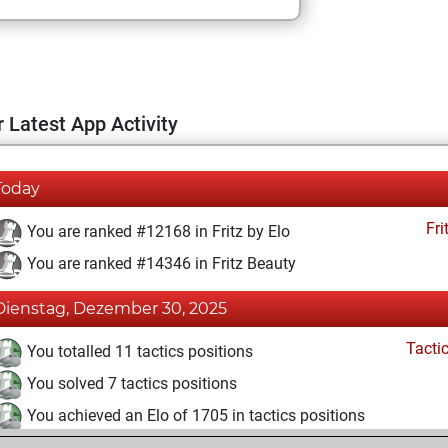
 Latest App Activity
Today
Fri
You are ranked #12168 in Fritz by Elo
You are ranked #14346 in Fritz Beauty
Dienstag, Dezember 30, 2025
Tacti
You totalled 11 tactics positions
You solved 7 tactics positions
You achieved an Elo of 1705 in tactics positions
Fri
You achieved a BeautyScore of 11