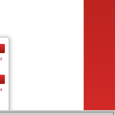
tz
cs
tz