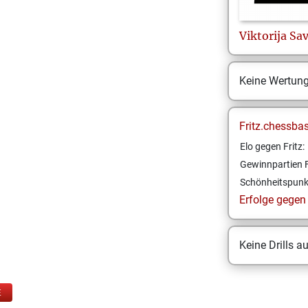
Viktorija
Sav
Keine Wertun
Fritz.chessba
Elo gegen Fritz:
Gewinnpartien F
Schönheitspunk
Erfolge gegen F
Keine Drills a
E