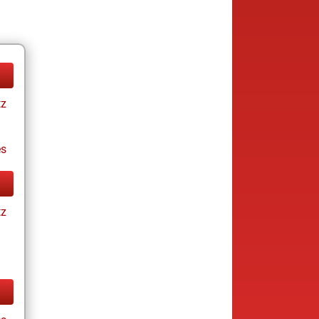
tz
es
tz