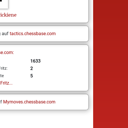
ickiene
g auf
tactics.chessbase.com
se.com:
1633
2
ritz:
5
te
ritz...
uf
Mymoves.chessbase.com